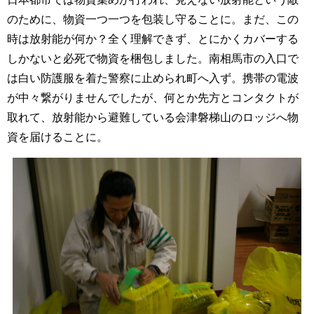
のために、物資一つ一つを包装し守ることに。まだ、この
時は放射能が何か？全く理解できず、とにかくカバーする
しかないと必死で物資を梱包しました。南相馬市の入口で
は白い防護服を着た警察に止められ町へ入ず。携帯の電波
が中々繋がりませんでしたが、何とか先方とコンタクトが
取れて、放射能から避難している会津磐梯山のロッジへ物
資を届けることに。